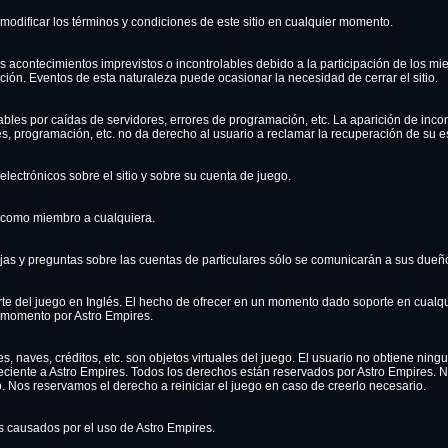
modificar los términos y condiciones de este sitio en cualquier momento.
 acontecimientos imprevistos o incontrolables debido a la participación de los m
ación. Eventos de esta naturaleza puede ocasionar la necesidad de cerrar el sitio.
es por caídas de servidores, errores de programación, etc. La aparición de inco
, programación, etc. no da derecho al usuario a reclamar la recuperación de su e
electrónicos sobre el sitio y sobre su cuenta de juego.
 como miembro a cualquiera.
jas y preguntas sobre las cuentas de particulares sólo se comunicarán a sus dueñ
rte del juego en Inglés. El hecho de ofrecer en un momento dado soporte en cualqu
 momento por Astro Empires.
s, naves, créditos, etc. son objetos virtuales del juego. El usuario no obtiene ning
ciente a Astro Empires. Todos los derechos están reservados por Astro Empires. N
o. Nos reservamos el derecho a reiniciar el juego en caso de creerlo necesario.
 causados por el uso de Astro Empires.