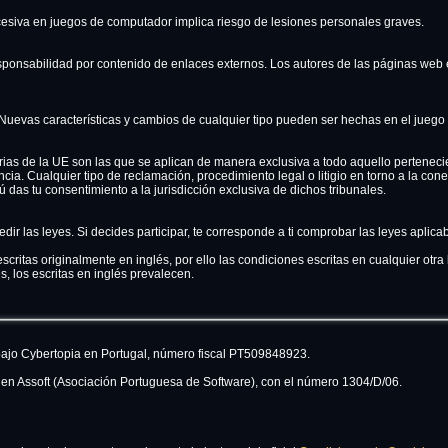
esiva en juegos de computador implica riesgo de lesiones personales graves.
ponsabilidad por contenido de enlaces externos. Los autores de las páginas web
Nuevas características y cambios de cualquier tipo pueden ser hechas en el jueg
rias de la UE son las que se aplican de manera exclusiva a todo aquello pertenecie
encia. Cualquier tipo de reclamación, procedimiento legal o litigio en torno a la co
ú das tu consentimiento a la jurisdicción exclusiva de dichos tribunales.
dir las leyes. Si decides participar, te corresponde a ti comprobar las leyes aplicab
scritas originalmente en inglés, por ello las condiciones escritas en cualquier otr
, los escritas en inglés prevalecen.
bajo Cybertopia en Portugal, número fiscal PT509848923.
o en Assoft (Asociación Portuguesa de Software), con el número 1304/D/06.