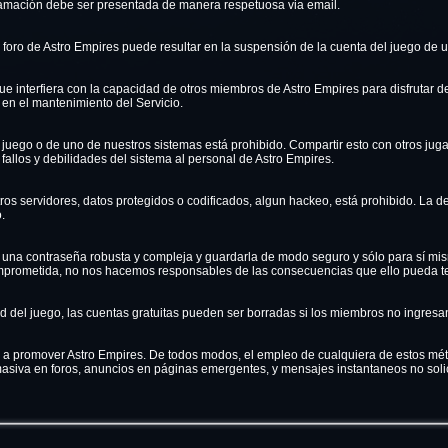
lamación debe ser presentada de manera respetuosa via email.
foro de Astro Empires puede resultar en la suspensión de la cuenta del juego de u
 interfiera con la capacidad de otros miembros de Astro Empires para disfrutar d
 en el mantenimiento del Servicio.
l juego o de uno de nuestros sistemas está prohibido. Compartir esto con otros jug
fallos y debilidades del sistema al personal de Astro Empires.
ros servidores, datos protegidos o codificados, algun hackeo, está prohibido. La d
.
 una contraseña robusta y compleja y guardarla de modo seguro y sólo para sí mism
prometida, no nos hacemos responsables de las consecuencias que ello pueda ten
d del juego, las cuentas gratuitas pueden ser borradas si los miembros no ingresa
a promover Astro Empires. De todos modos, el empleo de cualquiera de estos mét
masiva en foros, anuncios en páginas emergentes, y mensajes instantaneos no soli