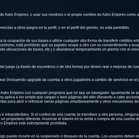
l de Astro Empires, o usar sus nombres o el propio nombre de Astro Empires como a
ncias a otros juegos en tu perfil, o en el perfil del gremio, no esta permitido.
 la ocupación de sus bases o utilice cualquier otra forma de transferir créditos ent
simismo, está prohibido que un jugador ocupe a otro con su consentimiento y ac
ando ubicaciones de bases, etc.) o abandonar temporalmente un gremio con el únic
 del juego (a través de escombros o de otra forma) por dinero real o mejoras de cue
 real (incluyendo upgrade de cuenta) a otros jugadores a cambio de servicios en el 
e Astro Empires con cualquier programa que no sea un navegador. Igualmente se p
o aplica a los scripts que cargan o leen páginas del sitio (llevando a cabo accion
ntas para abrir o refrescar varias páginas simultaneamente y otros mecanismos de 
 intransferibles. Si el control de una cuenta se transfiere a otra persona, ninguna
n propietario diferente. Anunciar el interés en la venta o compra de una cuenta d
o Empires está estrictamente prohibida.
uego puede incurrir en la suspensión o bloqueo de la cuenta. Los usuarios deben res