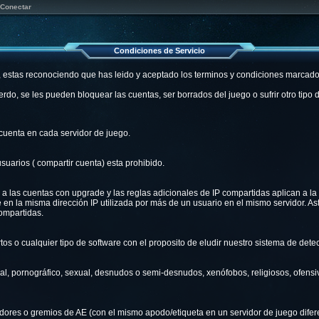
Conectar
Condiciones de Servicio
, estas reconociendo que has leido y aceptado los terminos y condiciones marcado
do, se les pueden bloquear las cuentas, ser borrados del juego o sufrir otro tipo 
cuenta en cada servidor de juego.
suarios ( compartir cuenta) esta prohibido.
a a las cuentas con upgrade y las reglas adicionales de IP compartidas aplican a la
 en la misma dirección IP utilizada por más de un usuario en el mismo servidor. As
compartidas.
tos o cualquier tipo de software con el proposito de eludir nuestro sistema de detec
l, pornográfico, sexual, desnudos o semi-desnudos, xenófobos, religiosos, ofensivo
adores o gremios de AE (con el mismo apodo/etiqueta en un servidor de juego difer