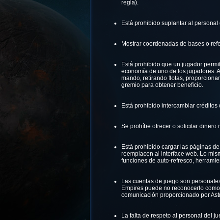
regla).
Está prohibido suplantar al persona
Mostrar coordenadas de bases o refere
Está prohibido que un jugador permita
economía de uno de los jugadores. A
mando, retirando flotas, proporcion
gremio para obtener beneficio.
Está prohibido intercambiar créditos
Se prohíbe ofrecer o solicitar dinero
Está prohibido cargar las páginas d
reemplacen al interface web. Lo mism
funciones de auto-refresco, herramie
Las cuentas de juego son personales e
Empires puede no reconocerlo como u
comunicación proporcionado por Astr
La falta de respeto al personal del j