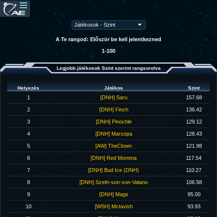
A Te rangod: Először be kell jelentkezned
1-100
Legjobb játékosok Szint szerint rangsorolva
Helyezés
Játékos
Szint
1
[DNH] Saru
157.68
2
[DNH] Finch
136.42
3
[DNH] Pinochle
129.12
4
[DNH] Marsopa
128.43
5
[AW] TheClown
121.98
6
[DNH] Red Momma
117.54
7
[DNH] Bud Ice (DNH)
110.27
8
[DNH] Szeth-son-son-Valano
106.58
9
[DNH] Mags
95.00
10
[WSH] Mctavish
93.93