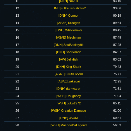
11
[DNH] Novus
93.10
12
[DNH] u like fish sticks?
93.06
13
[DNH] Connor
90.19
14
[ASAE] Kreegan
89.64
15
[DNH] Who knows
88.45
16
[ASAE] Mechman
87.49
17
[DNH] SoulSociety9k
87.28
18
[DNH] Sharknado
84.97
19
[AW] Jellyfish
83.02
20
[DNH] King Shark
79.43
21
[ASAE] CD30-RV90
75.71
22
[ASAE] zakaoai
72.95
23
[DNH] darkwarer
71.61
24
[WSH] Doughboy
71.04
25
[WSH] goku1972
65.11
26
[WSH] Creation Damage
61.00
27
[DNH] 3SUM
60.51
28
[WSH] MasonoDaLegend
56.53